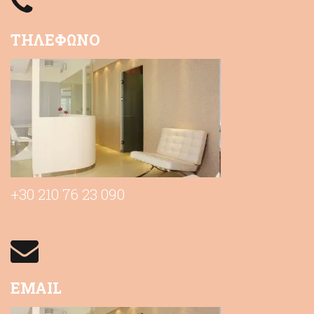
ΤΗΛΕΦΩΝΟ
+30 210 76 23 090
EMAIL