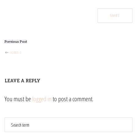
SHARE
POST
Previous Post
NAVIGATION
XOROS-3
LEAVE A REPLY
You must be
logged in
to post a comment.