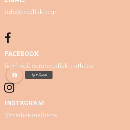
info@mediskin.gr
FACEBOOK
facebook.com/mediskinathens
INSTAGRAM
@mediskinathens