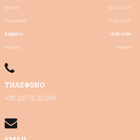
Πέμπτη
10:00-22:00
Παρασκευή
10:00-22:00
Σάββατο
10:00-14:00
Κυριακή
Κλειστα
ΤΗΛΕΦΩΝΟ
+30 210 76 23 090
EMAIL