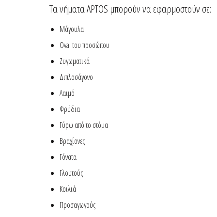
Τα νήματα APTOS μπορούν να εφαρμοστούν σε:
Μάγουλα
Οval του προσώπου
Ζυγωματικά
Διπλοσάγονο
Λαιμό
Φρύδια
Γύρω από το στόμα
Βραχίονες
Γόνατα
Γλουτούς
Κοιλιά
Προσαγωγούς