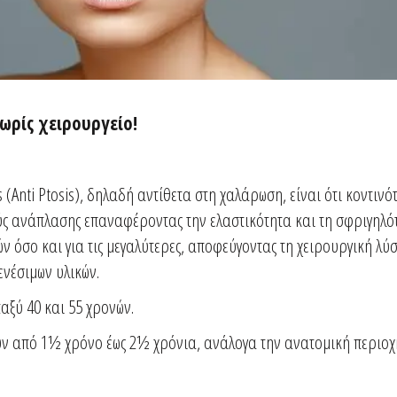
ωρίς χειρουργείο!
(Anti Ptosis), δηλαδή αντίθετα στη χαλάρωση, είναι ότι κοντινό
ς ανάπλασης επαναφέροντας την ελαστικότητα και τη σφριγηλότ
τών όσο και για τις μεγαλύτερες, αποφεύγοντας τη χειρουργική λ
ενέσιμων υλικών.
ταξύ 40 και 55 χρονών.
ν από 1½ χρόνο έως 2½ χρόνια, ανάλογα την ανατομική περιοχή