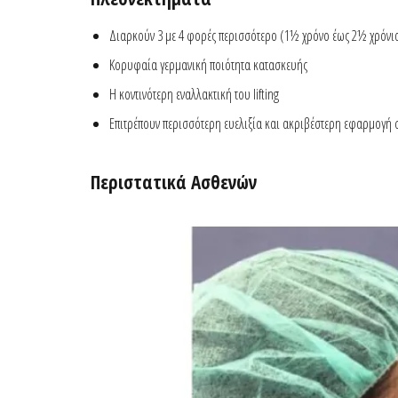
Διαρκούν 3 με 4 φορές περισσότερο (1½ χρόνο έως 2½ χρόνι
Κορυφαία γερμανική ποιότητα κατασκευής
Η κοντινότερη εναλλακτική του lifting
Επιτρέπουν περισσότερη ευελιξία και ακριβέστερη εφαρμογή 
Περιστατικά Ασθενών