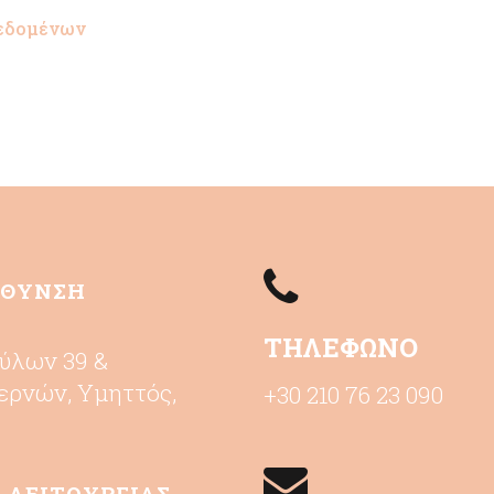
δεδομένων
ΥΘΥΝΣΗ
ΤΗΛΕΦΩΝΟ
ύλων 39 &
ερνών, Υμηττός,
+30 210 76 23 090
7
 ΛΕΙΤΟΥΡΓΙΑΣ