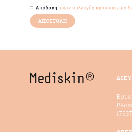
Αποδοχή
όρων συλλογής προσωπικών 
ΔΙΕ
Βρυο
Βλαχ
1723
ΩΡΕΣ