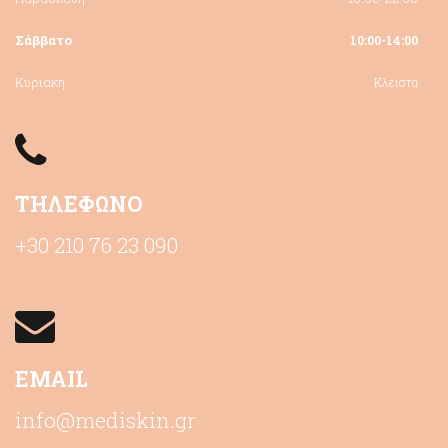
Σάββατο
10:00-14:00
Κυριακή
Κλειστα
ΤΗΛΕΦΩΝΟ
+30 210 76 23 090
EMAIL
info@mediskin.gr