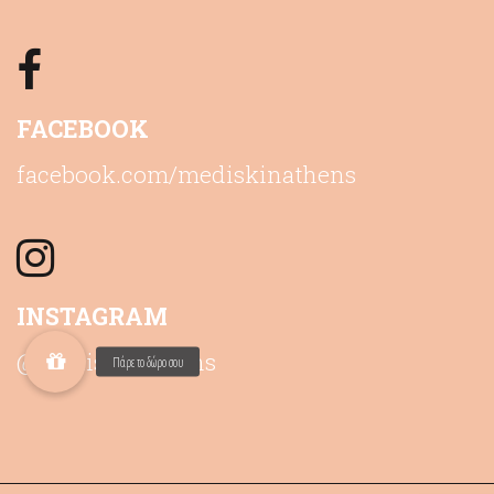
FACEBOOK
facebook.com/mediskinathens
INSTAGRAM
@mediskinathens